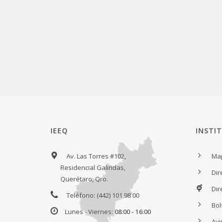
IEEQ
INSTI
Av. Las Torres #102,
Map
Residencial Galindas,
Dir
Querétaro, Qro.
Dir
Teléfono: (442) 101 98 00
Bol
Lunes - Viernes:
08:00 - 16:00
Avi