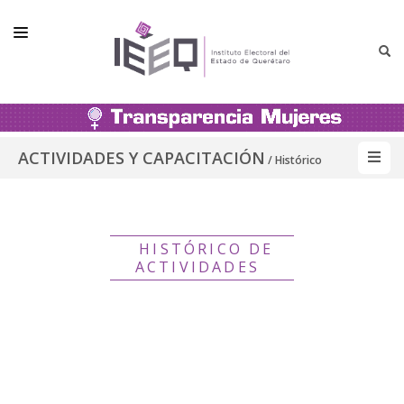
PRESENTACIÓN
MATERIAL DE CONSULTA
ACTIVIDADES Y CAPACITACIÓN
/ Histórico
NORMATIVIDAD
UNIDAD DE GÉNERO E INCLUSIÓN
HISTÓRICO DE
ACTIVIDADES Y CAPACITACIÓN
ACTIVIDADES
ESTADÍSTICA